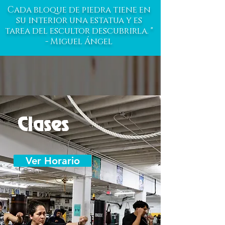
Cada bloque de piedra tiene en
su interior una estatua y es
tarea del escultor descubrirla. "
- Miguel Ángel
Clases
Ver Horario